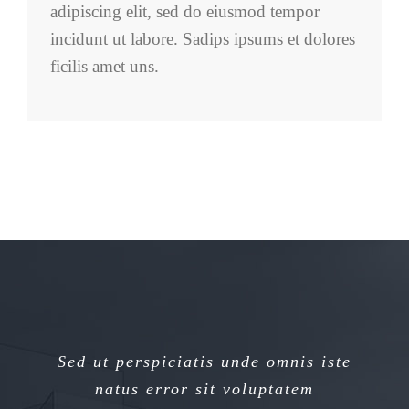
adipiscing elit, sed do eiusmod tempor
incidunt ut labore. Sadips ipsums et dolores
ficilis amet uns.
Sed ut perspiciatis unde omnis iste
Sed ut perspiciatis unde omnis iste
natus error sit voluptatem
natus error sit voluptatem