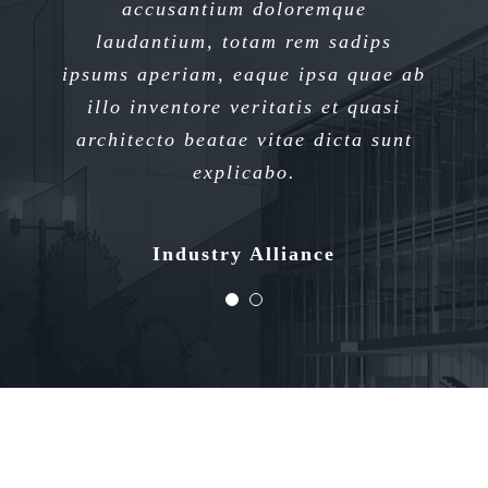
accusantium doloremque
accusantium doloremque
laudantium, totam rem sadips
laudantium, totam rem sadips
ipsums aperiam, eaque ipsa quae ab
ipsums aperiam, eaque ipsa quae ab
illo inventore veritatis et quasi
illo inventore veritatis et quasi
architecto beatae vitae dicta sunt
architecto beatae vitae dicta sunt
explicabo.
explicabo.
Xtra Technologies
Industry Alliance